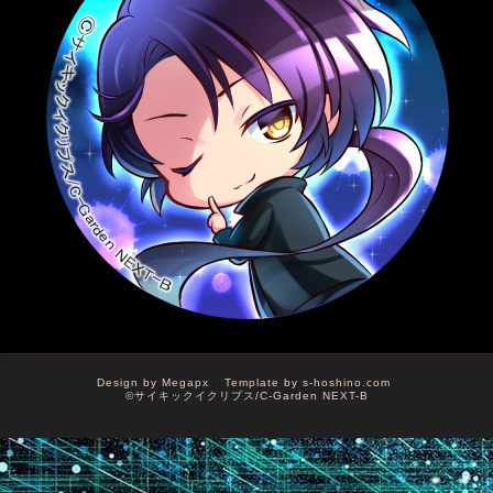
Design by
Megapx
Template by
s-hoshino.com
©サイキックイクリプス/C-Garden NEXT-B